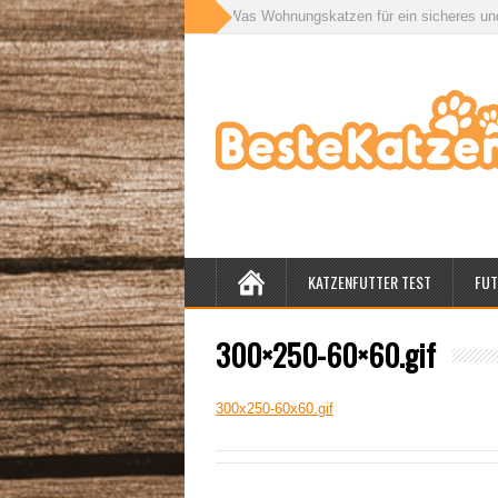
ör für drinnen und draußen: Was Wohnungskatzen für ein sicheres und gesun
KATZENFUTTER TEST
FUT
300×250-60×60.gif
300x250-60x60.gif