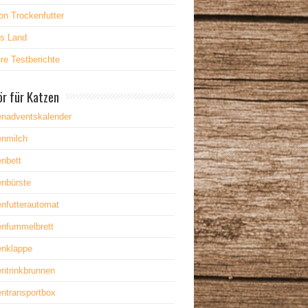
on Trockenfutter
es Land
re Testberichte
r für Katzen
enadventskalender
enmilch
nbett
enbürste
nfutterautomat
enfummelbrett
enklappe
ntrinkbrunnen
ntransportbox