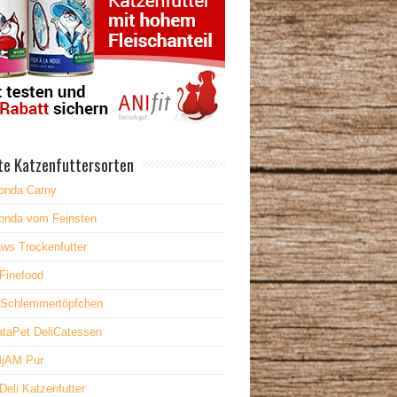
te Katzenfuttersorten
onda Carny
onda vom Feinsten
ws Trockenfutter
Finefood
 Schlemmertöpfchen
taPet DeliCatessen
jAM Pur
Deli Katzenfutter