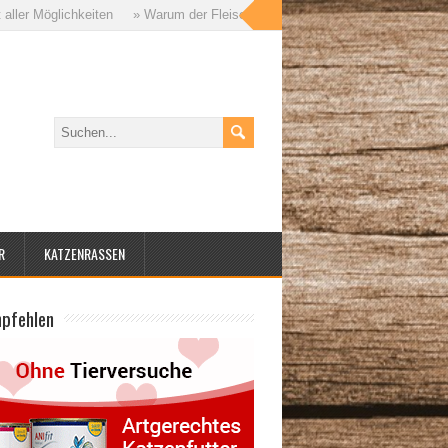
Möglichkeiten
» Warum der Fleischanteil im Katzenfutter so wichtig ist – u
R
KATZENRASSEN
mpfehlen