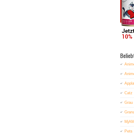
Belieb
Anim
Anim
Appla
Catz 
Grau
Grana
MjAM
Pets 