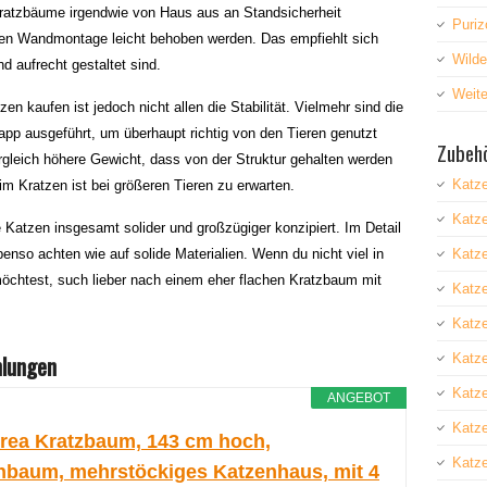
atzbäume irgendwie von Haus aus an Standsicherheit
Puriz
chen Wandmontage leicht behoben werden. Das empfiehlt sich
Wild
d aufrecht gestaltet sind.
Weite
 kaufen ist jedoch nicht allen die Stabilität. Vielmehr sind die
pp ausgeführt, um überhaupt richtig von den Tieren genutzt
Zubehö
leich höhere Gewicht, dass von der Struktur gehalten werden
Katz
m Kratzen ist bei größeren Tieren zu erwarten.
Katz
 Katzen insgesamt solider und großzügiger konzipiert. Im Detail
enso achten wie auf solide Materialien. Wenn du nicht viel in
Katze
htest, such lieber nach einem eher flachen Kratzbaum mit
Katz
Katze
lungen
Katz
Katz
ANGEBOT
Katze
rea Kratzbaum, 143 cm hoch,
Katze
nbaum, mehrstöckiges Katzenhaus, mit 4