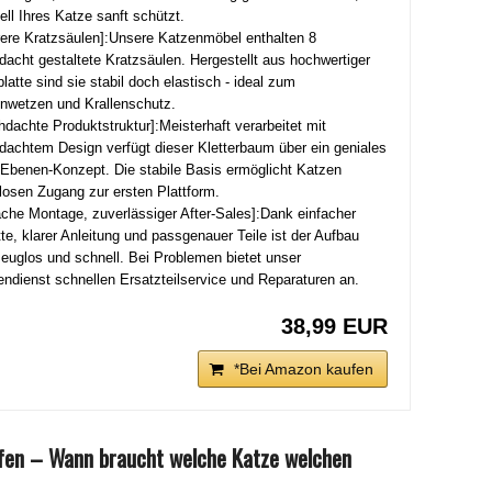
ell Ihres Katze sanft schützt.
ere Kratzsäulen]:Unsere Katzenmöbel enthalten 8
dacht gestaltete Kratzsäulen. Hergestellt aus hochwertiger
latte sind sie stabil doch elastisch - ideal zum
enwetzen und Krallenschutz.
hdachte Produktstruktur]:Meisterhaft verarbeitet mit
dachtem Design verfügt dieser Kletterbaum über ein geniales
Ebenen-Konzept. Die stabile Basis ermöglicht Katzen
osen Zugang zur ersten Plattform.
ache Montage, zuverlässiger After-Sales]:Dank einfacher
tte, klarer Anleitung und passgenauer Teile ist der Aufbau
euglos und schnell. Bei Problemen bietet unser
ndienst schnellen Ersatzteilservice und Reparaturen an.
38,99 EUR
*Bei Amazon kaufen
fen – Wann braucht welche Katze welchen