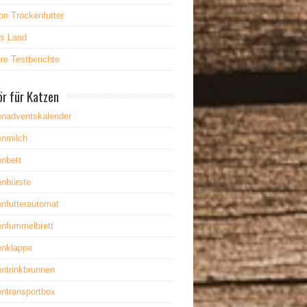
on Trockenfutter
es Land
re Testberichte
r für Katzen
enadventskalender
enmilch
nbett
enbürste
nfutterautomat
enfummelbrett
enklappe
ntrinkbrunnen
ntransportbox