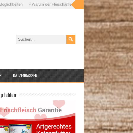
arum der Fleischanteil im Katzenfutter so wichtig ist – und worauf es dabei 
R
KATZENRASSEN
mpfehlen