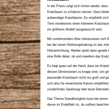
In der Praxis zeigt sich immer wieder, das
Kratzbaum zu schätzen wissen. Dazu bietet 
aufwendiger Kratzbäume. Es empfiehlt sic
Tiere mindestens einen kleineren Kratzbau
ein größeres Modell ausgetauscht wird.
Mit zunehmendem Alter interessieren sich 
bei der reinen Wohnungshaltung ist das st
Holzeinrichtung. Hierbei spielt dann gerad
eine Rolle dabei, ob und inwiefern das Krat
Es liegt quasi auf der Hand, dass ein Kra
dessen Dimensionen zu knapp sind, von grö
passender Kratzbaum nicht nur groß und gut
sich also für erwachsene Katzen empfehlen, 
zusätzliches Spielzeug oder teure Dekorati
Das Thema Standfestigkeit kann bei einem 
dieser im Endeffekt ist, du solltest beacht