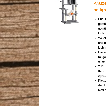
Kratzs
hellg
Für H
gemüt
gemüt
Ents
Weich
und g
Liebl
Einfa
mitge
einer
2 Plü
Ihren
Spaß
Klett
der K
Katze