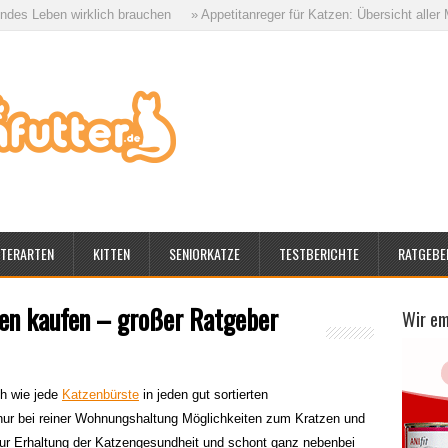
 brauchen
» Appetitanreger für Katzen: Übersicht aller Möglichkeiten
» W
TERARTEN
KITTEN
SENIORKATZE
TESTBERICHTE
RATGEBE
en kaufen – großer Ratgeber
Wir e
ch wie jede
Katzenbürste
in jeden gut sortierten
t nur bei reiner Wohnungshaltung Möglichkeiten zum Kratzen und
zur Erhaltung der Katzengesundheit und schont ganz nebenbei