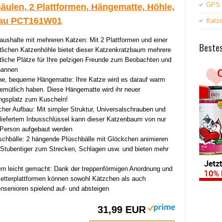
GPS 
äulen, 2 Plattformen, Hängematte, Höhle,
rau PCT161W01
Katz
aushalte mit mehreren Katzen: Mit 2 Plattformen und einer
Bestes
lichen Katzenhöhle bietet dieser Katzenkratzbaum mehrere
liche Plätze für Ihre pelzigen Freunde zum Beobachten und
pannen
e, bequeme Hängematte: Ihre Katze wird es darauf warm
emütlich haben. Diese Hängematte wird ihr neuer
ingsplatz zum Kuscheln!
cher Aufbau: Mit simpler Struktur, Universalschrauben und
liefertem Inbusschlüssel kann dieser Katzenbaum von nur
 Person aufgebaut werden
schbälle: 2 hängende Plüschbälle mit Glöckchen animieren
 Stubentiger zum Strecken, Schlagen usw. und bieten mehr
ern leicht gemacht: Dank der treppenförmigen Anordnung und
letterplattformen können sowohl Kätzchen als auch
nsenioren spielend auf- und absteigen
31,99 EUR