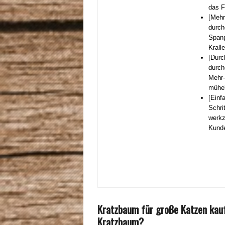
das F
[Mehr
durch
Spanp
Krall
[Durc
durch
Mehr-
mühel
[Einf
Schri
werkz
Kunde
Kratzbaum für große Katzen kau
Kratzbaum?