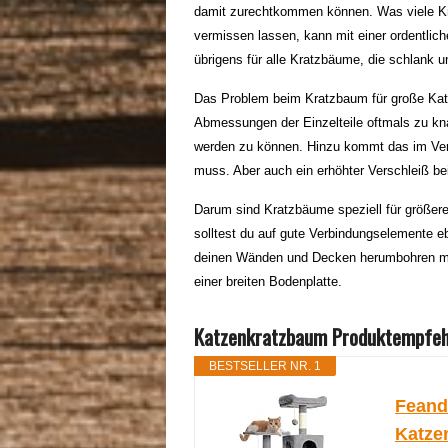
damit zurechtkommen können. Was viele Kr
vermissen lassen, kann mit einer ordentli
übrigens für alle Kratzbäume, die schlank un
Das Problem beim Kratzbaum für große Katzen
Abmessungen der Einzelteile oftmals zu kna
werden zu können. Hinzu kommt das im Verg
muss. Aber auch ein erhöhter Verschleiß bei
Darum sind Kratzbäume speziell für größere
solltest du auf gute Verbindungselemente eb
deinen Wänden und Decken herumbohren möc
einer breiten Bodenplatte.
Katzenkratzbaum Produktempfeh
BESTSELLER NR. 1
Feand
Katze