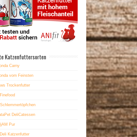
te Katzenfuttersorten
onda Carny
onda vom Feinsten
ws Trockenfutter
Finefood
 Schlemmertöpfchen
taPet DeliCatessen
jAM Pur
Deli Katzenfutter