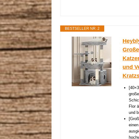
BESTSELLER NR. 2
Heybl
Große
Katze
und V
Kratz
[40×3
große
Schic
Flor 
und b
[Groß
einen
ausgi
hochw