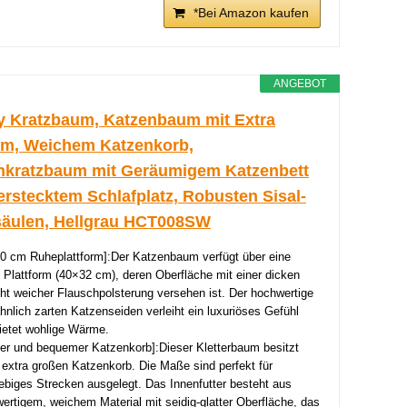
*Bei Amazon kaufen
ANGEBOT
y Kratzbaum, Katzenbaum mit Extra
m, Weichem Katzenkorb,
nkratzbaum mit Geräumigem Katzenbett
erstecktem Schlafplatz, Robusten Sisal-
säulen, Hellgrau HCT008SW
0 cm Ruheplattform]:Der Katzenbaum verfügt über eine
 Plattform (40×32 cm), deren Oberfläche mit einer dicken
ht weicher Flauschpolsterung versehen ist. Der hochwertige
ähnlich zarten Katzenseiden verleiht ein luxuriöses Gefühl
ietet wohlige Wärme.
er und bequemer Katzenkorb]:Dieser Kletterbaum besitzt
 extra großen Katzenkorb. Die Maße sind perfekt für
ebiges Strecken ausgelegt. Das Innenfutter besteht aus
ertigem, weichem Material mit seidig-glatter Oberfläche, das