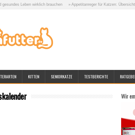
es Leben wirklich brauchen
» Appetitanreger für Katzen: Übersicht aller M
TERARTEN
KITTEN
SENIORKATZE
TESTBERICHTE
RATGEBE
skalender
Wir e