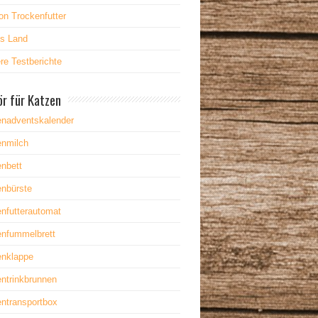
on Trockenfutter
es Land
re Testberichte
r für Katzen
enadventskalender
enmilch
nbett
enbürste
nfutterautomat
enfummelbrett
enklappe
ntrinkbrunnen
ntransportbox