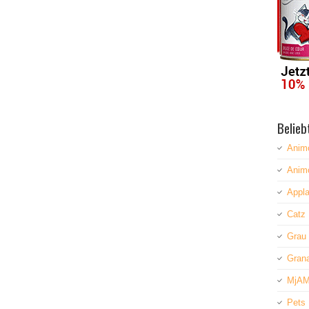
Belieb
Anim
Anim
Appla
Catz 
Grau
Grana
MjAM
Pets 