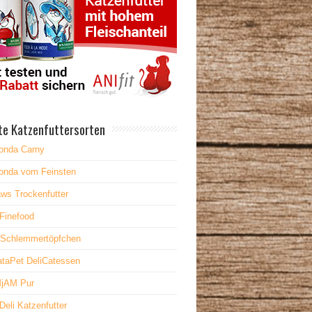
te Katzenfuttersorten
onda Carny
onda vom Feinsten
ws Trockenfutter
Finefood
 Schlemmertöpfchen
taPet DeliCatessen
jAM Pur
Deli Katzenfutter