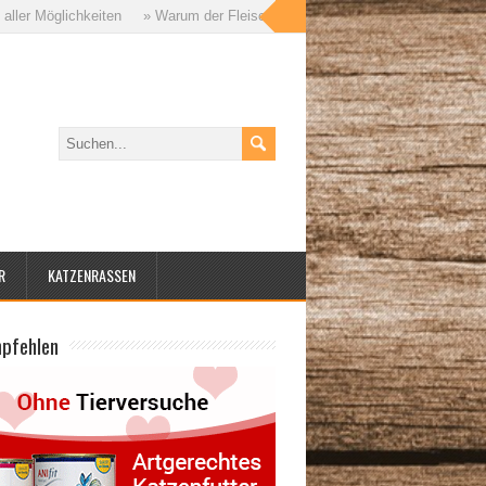
öglichkeiten
» Warum der Fleischanteil im Katzenfutter so wichtig ist – un
R
KATZENRASSEN
mpfehlen