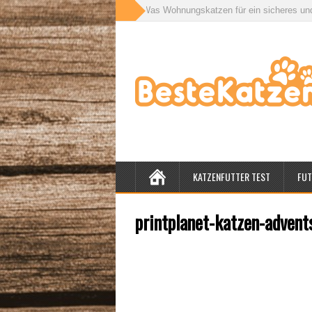
r für drinnen und draußen: Was Wohnungskatzen für ein sicheres und gesund
KATZENFUTTER TEST
FUT
printplanet-katzen-advent