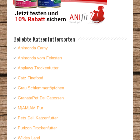
Beliebte Katzenfuttersorten
Animonda Carny
Animonda vom Feinsten
Applaws Trockenfutter
Catz Finefood
Grau Schlemmertöpfchen
GranataPet DeliCatessen
MjAMjAM Pur
Pets Deli Katzenfutter
Purizon Trockenfutter
Wildes Land