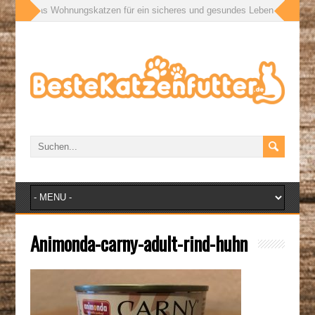
ßen: Was Wohnungskatzen für ein sicheres und gesundes Leben wirklich bra
Animonda-carny-adult-rind-huhn