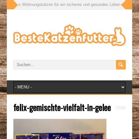
ßen: Was Wohnungskatzen für ein sicheres und gesundes Leben wirklich bra
felix-gemischte-vielfalt-in-gelee