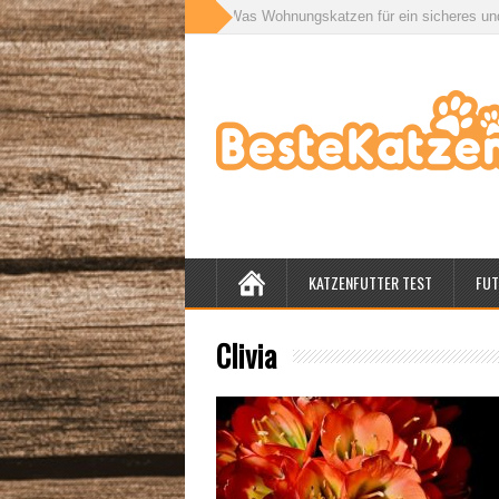
r für drinnen und draußen: Was Wohnungskatzen für ein sicheres und gesun
KATZENFUTTER TEST
FUT
Clivia