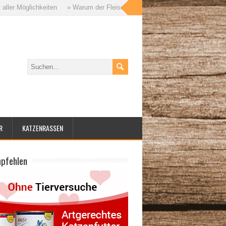
öglichkeiten
» Warum der Fleischanteil im Katzenfutter so wichtig ist – u
R
KATZENRASSEN
mpfehlen