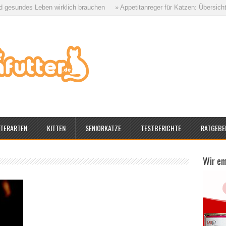
des Leben wirklich brauchen
» Appetitanreger für Katzen: Übersicht aller M
TERARTEN
KITTEN
SENIORKATZE
TESTBERICHTE
RATGEBE
Wir e