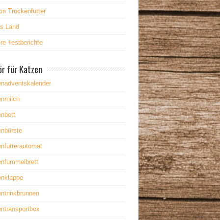
on Trockenfutter
es Land
re Testberichte
r für Katzen
enadventskalender
enmilch
nbett
enbürste
nfutterautomat
enfummelbrett
enklappe
ntrinkbrunnen
ntransportbox