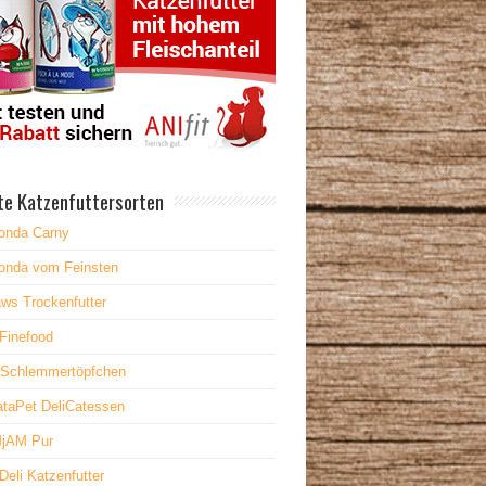
te Katzenfuttersorten
onda Carny
onda vom Feinsten
ws Trockenfutter
Finefood
 Schlemmertöpfchen
taPet DeliCatessen
jAM Pur
Deli Katzenfutter