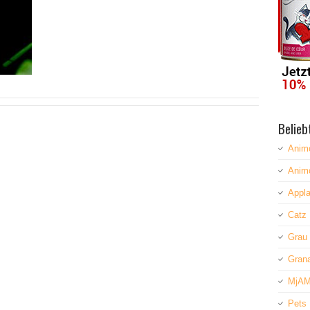
Belieb
Anim
Anim
Appla
Catz 
Grau
Grana
MjAM
Pets 