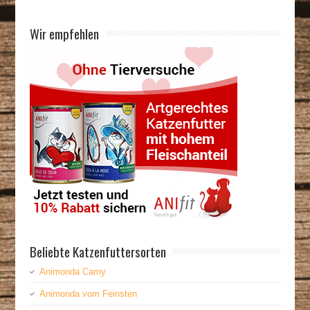
Wir empfehlen
Beliebte Katzenfuttersorten
Animonda Carny
Animonda vom Feinsten