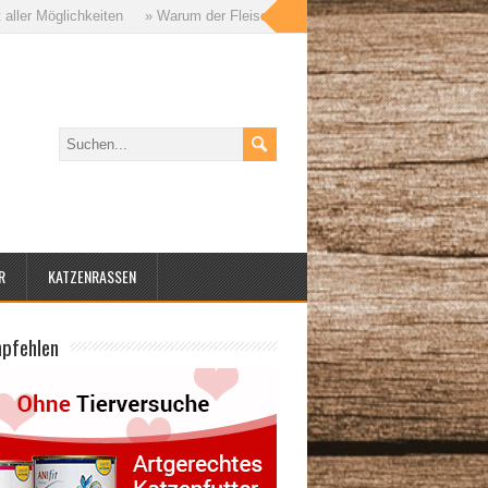
Möglichkeiten
» Warum der Fleischanteil im Katzenfutter so wichtig ist – u
R
KATZENRASSEN
mpfehlen