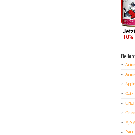
Belieb
Anim
Anim
Appla
Catz 
Grau
Grana
MjAM
Pets 