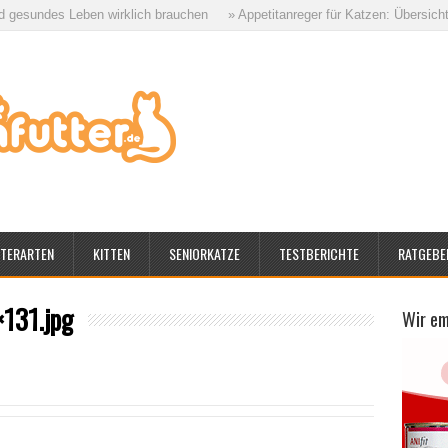
des Leben wirklich brauchen
» Appetitanreger für Katzen: Übersicht aller 
TERARTEN
KITTEN
SENIORKATZE
TESTBERICHTE
RATGEBE
131.jpg
Wir e