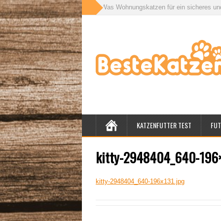
ör für drinnen und draußen: Was Wohnungskatzen für ein sicheres und gesun
KATZENFUTTER TEST
FUT
kitty-2948404_640-196×
kitty-2948404_640-196x131.jpg