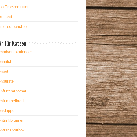
on Trockenfutter
es Land
re Testberichte
r für Katzen
enadventskalender
enmilch
nbett
enbürste
nfutterautomat
enfummelbrett
enklappe
ntrinkbrunnen
ntransportbox