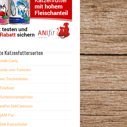
te Katzenfuttersorten
onda Carny
onda vom Feinsten
ws Trockenfutter
Finefood
 Schlemmertöpfchen
taPet DeliCatessen
jAM Pur
Deli Katzenfutter