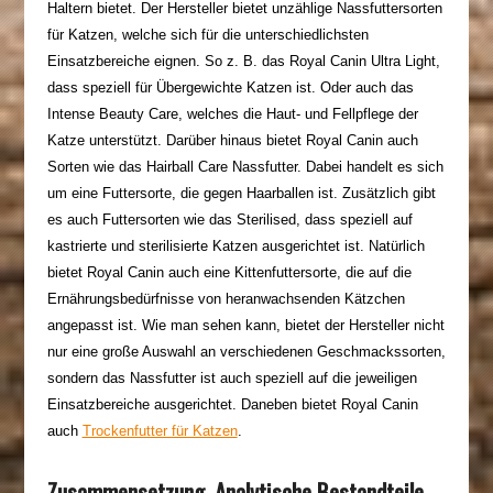
Haltern bietet. Der Hersteller bietet unzählige
Nassfuttersorten
für Katzen, welche sich für die unterschiedlichsten
Einsatzbereiche eignen. So z. B. das Royal
Canin
Ultra
Light
,
dass speziell für Übergewichte Katzen ist. Oder auch das
Intense
Beauty
Care
, welches die Haut- und Fellpflege der
Katze unterstützt. Darüber hinaus bietet Royal
Canin
auch
Sorten wie das
Hairball
Care
Nassfutter. Dabei handelt es sich
um eine Futtersorte, die gegen Haarballen ist. Zusätzlich gibt
es auch Futtersorten wie das
Sterilised
, dass speziell auf
kastrierte und sterilisierte Katzen ausgerichtet ist. Natürlich
bietet Royal
Canin
auch eine
Kittenfuttersorte
, die auf die
Ernährungsbedürfnisse von heranwachsenden Kätzchen
angepasst ist. Wie man sehen kann, bietet der Hersteller nicht
nur eine große Auswahl an verschiedenen Geschmackssorten,
sondern das Nassfutter ist auch speziell auf die jeweiligen
Einsatzbereiche ausgerichtet. Daneben bietet Royal Canin
auch
Trockenfutter für Katzen
.
Zusammensetzung, Analytische Bestandteile