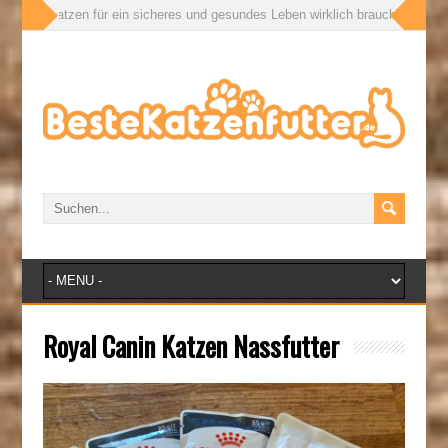
ür ein sicheres und gesundes Leben wirklich brauchen
» Appetitanreger fü
Royal Canin Katzen Nassfutter