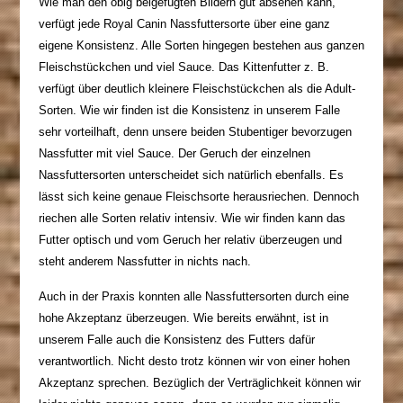
Wie man den obig beigefügten Bildern gut absehen kann,
verfügt jede Royal
Canin
Nassfuttersorte
über eine ganz
eigene Konsistenz. Alle Sorten hingegen bestehen aus ganzen
Fleischstückchen und viel Sauce. Das
Kittenfutter
z. B.
verfügt über deutlich kleinere Fleischstückchen als die Adult-
Sorten. Wie wir finden ist die Konsistenz in unserem Falle
sehr vorteilhaft, denn unsere beiden Stubentiger bevorzugen
Nassfutter mit viel Sauce. Der Geruch der einzelnen
Nassfuttersorten
unterscheidet sich natürlich ebenfalls. Es
lässt sich keine genaue Fleischsorte herausriechen. Dennoch
riechen alle Sorten relativ intensiv. Wie wir finden kann das
Futter optisch und vom Geruch her relativ überzeugen und
steht anderem Nassfutter in nichts nach.
Auch in der Praxis konnten alle Nassfuttersorten durch eine
hohe Akzeptanz überzeugen. Wie bereits erwähnt, ist in
unserem Falle auch die Konsistenz des Futters dafür
verantwortlich. Nicht desto trotz können wir von einer hohen
Akzeptanz sprechen. Bezüglich der Verträglichkeit können wir