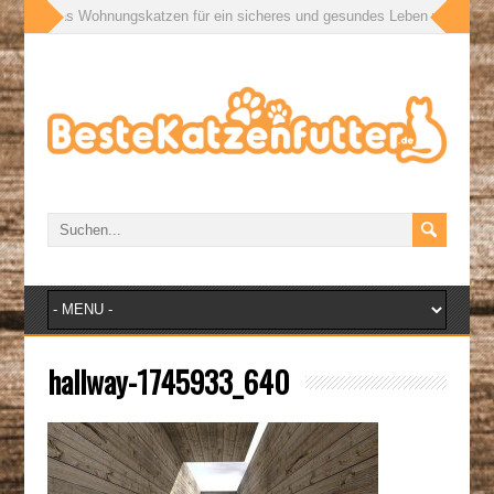
ußen: Was Wohnungskatzen für ein sicheres und gesundes Leben wirklich bra
hallway-1745933_640