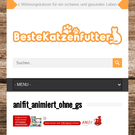
ußen: Was Wohnungskatzen für ein sicheres und gesundes Leben wirklich bra
anifit_animiert_ohne_gs