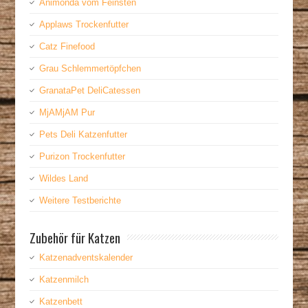
Animonda vom Feinsten
Applaws Trockenfutter
Catz Finefood
Grau Schlemmertöpfchen
GranataPet DeliCatessen
MjAMjAM Pur
Pets Deli Katzenfutter
Purizon Trockenfutter
Wildes Land
Weitere Testberichte
Zubehör für Katzen
Katzenadventskalender
Katzenmilch
Katzenbett