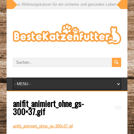
ußen: Was Wohnungskatzen für ein sicheres und gesundes Leben wirklich bra
anifit_animiert_ohne_gs-
300×37.gif
anifit_animiert_ohne_gs-300x37.gif