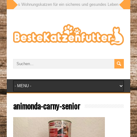
ßen: Was Wohnungskatzen für ein sicheres und gesundes Leben wirklich bra
animonda-carny-senior