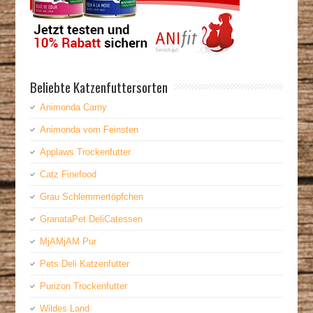
Beliebte Katzenfuttersorten
Animonda Carny
Animonda vom Feinsten
Applaws Trockenfutter
Catz Finefood
Grau Schlemmertöpfchen
GranataPet DeliCatessen
MjAMjAM Pur
Pets Deli Katzenfutter
Purizon Trockenfutter
Wildes Land