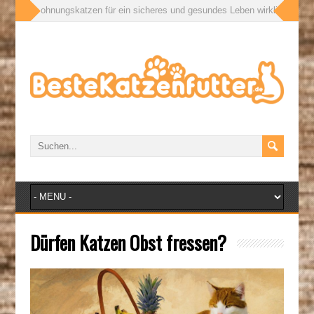
as Wohnungskatzen für ein sicheres und gesundes Leben wirklich brauchen
Dürfen Katzen Obst fressen?