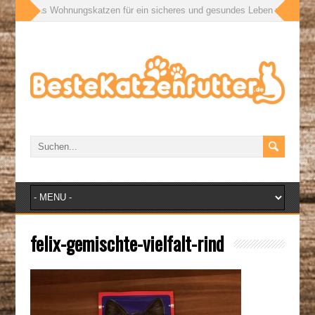
ßen: Was Wohnungskatzen für ein sicheres und gesundes Leben wirklich bra
felix-gemischte-vielfalt-rind