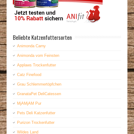
Beliebte Katzenfuttersorten
Animonda Carny
Animonda vom Feinsten
Applaws Trockenfutter
Catz Finefood
Grau Schlemmertöpfchen
GranataPet DeliCatessen
MjAMjAM Pur
Pets Deli Katzenfutter
Purizon Trockenfutter
Wildes Land