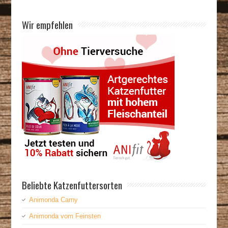
Wir empfehlen
Beliebte Katzenfuttersorten
Animonda Carny
Animonda vom Feinsten