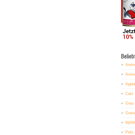
Belieb
Anim
Anim
Appla
Catz 
Grau
Grana
MjAM
Pets 