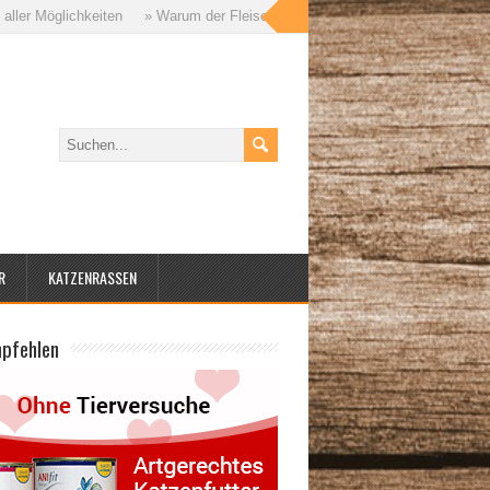
öglichkeiten
» Warum der Fleischanteil im Katzenfutter so wichtig ist – u
R
KATZENRASSEN
mpfehlen