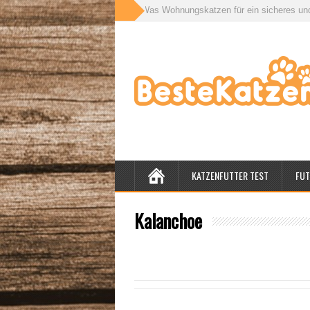
r für drinnen und draußen: Was Wohnungskatzen für ein sicheres und gesund
KATZENFUTTER TEST
FUT
Kalanchoe