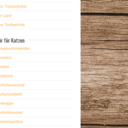
on Trockenfutter
es Land
re Testberichte
r für Katzen
enadventskalender
enmilch
nbett
enbürste
nfutterautomat
enfummelbrett
enklappe
ntrinkbrunnen
ntransportbox