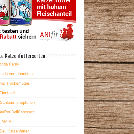
te Katzenfuttersorten
onda Carny
onda vom Feinsten
ws Trockenfutter
Finefood
 Schlemmertöpfchen
taPet DeliCatessen
jAM Pur
Deli Katzenfutter