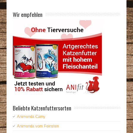
Wir empfehlen
Beliebte Katzenfuttersorten
Animonda Carny
Animonda vom Feinsten