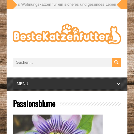
ßen: Was Wohnungskatzen für ein sicheres und gesundes Leben wirklich bra
Passionsblume