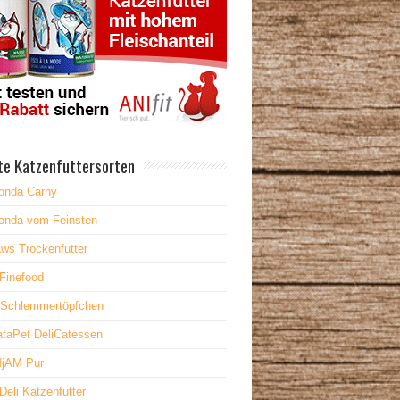
te Katzenfuttersorten
onda Carny
onda vom Feinsten
ws Trockenfutter
Finefood
 Schlemmertöpfchen
taPet DeliCatessen
jAM Pur
Deli Katzenfutter