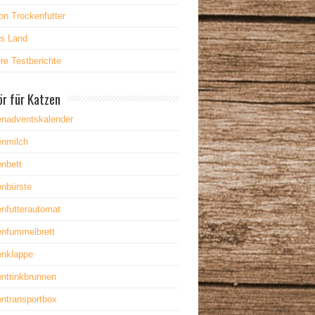
on Trockenfutter
es Land
re Testberichte
r für Katzen
enadventskalender
enmilch
nbett
enbürste
nfutterautomat
enfummelbrett
enklappe
ntrinkbrunnen
ntransportbox