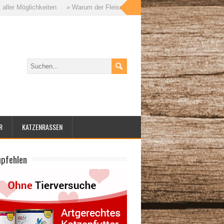
Möglichkeiten
» Warum der Fleischanteil im Katzenfutter so wichtig ist – u
R
KATZENRASSEN
mpfehlen