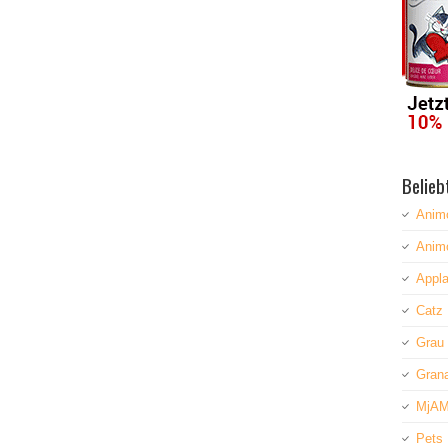
Belieb
Anim
Anim
Appla
Catz 
Grau
Grana
MjAM
Pets 