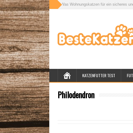
ör für drinnen und draußen: Was Wohnungskatzen für ein sicheres und gesun
KATZENFUTTER TEST
FUT
Philodendron