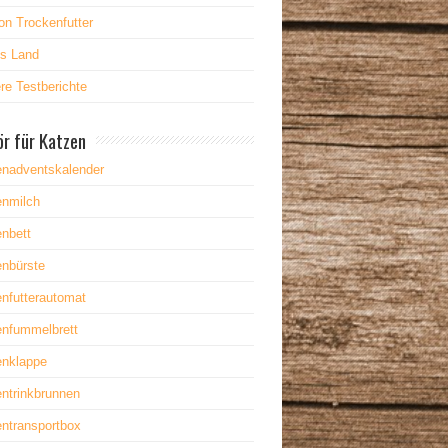
on Trockenfutter
es Land
re Testberichte
r für Katzen
enadventskalender
enmilch
nbett
enbürste
nfutterautomat
enfummelbrett
enklappe
ntrinkbrunnen
ntransportbox