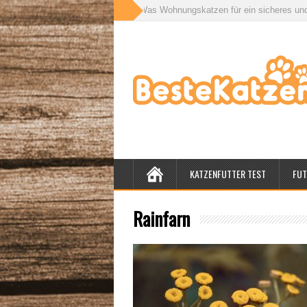
 für drinnen und draußen: Was Wohnungskatzen für ein sicheres und gesunde
KATZENFUTTER TEST
FUT
Rainfarn