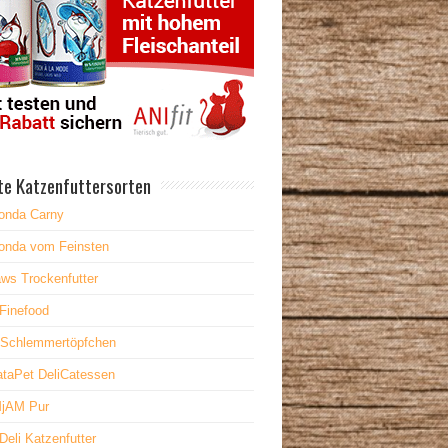
te Katzenfuttersorten
onda Carny
onda vom Feinsten
ws Trockenfutter
Finefood
 Schlemmertöpfchen
taPet DeliCatessen
jAM Pur
Deli Katzenfutter