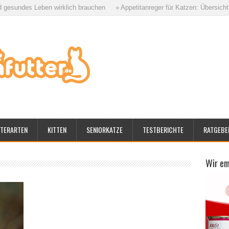
s Leben wirklich brauchen
» Appetitanreger für Katzen: Übersicht aller Mö
TERARTEN
KITTEN
SENIORKATZE
TESTBERICHTE
RATGEBE
Wir e