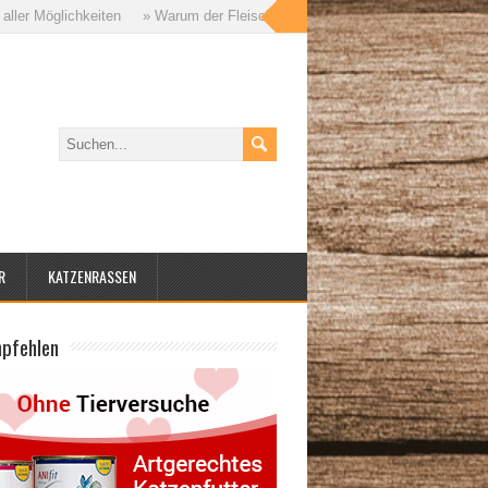
glichkeiten
» Warum der Fleischanteil im Katzenfutter so wichtig ist – un
R
KATZENRASSEN
mpfehlen