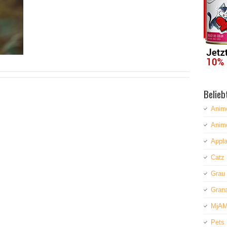
Belieb
Anim
Anim
Appla
Catz 
Grau
Grana
MjAM
Pets 