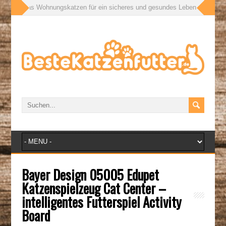
ußen: Was Wohnungskatzen für ein sicheres und gesundes Leben wirklich br
Bayer Design 05005 Edupet
Katzenspielzeug Cat Center –
intelligentes Futterspiel Activity
Board