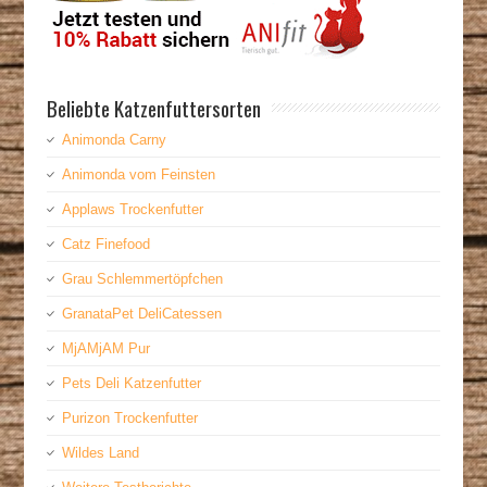
Beliebte Katzenfuttersorten
Animonda Carny
Animonda vom Feinsten
Applaws Trockenfutter
Catz Finefood
Grau Schlemmertöpfchen
GranataPet DeliCatessen
MjAMjAM Pur
Pets Deli Katzenfutter
Purizon Trockenfutter
Wildes Land