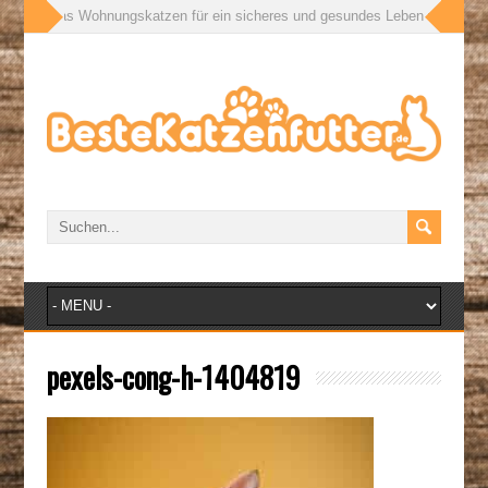
ßen: Was Wohnungskatzen für ein sicheres und gesundes Leben wirklich bra
pexels-cong-h-1404819