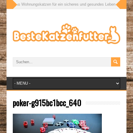
ußen: Was Wohnungskatzen für ein sicheres und gesundes Leben wirklich br
poker-g915bc1bcc_640