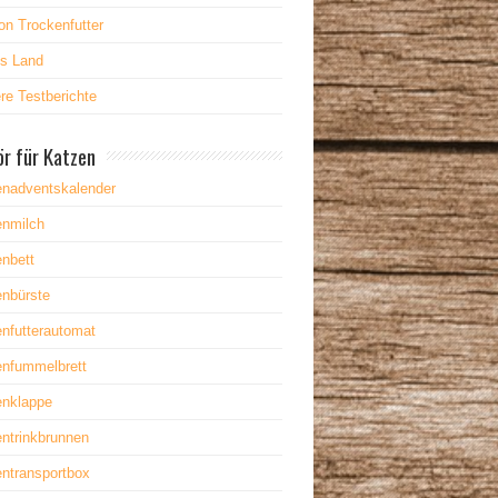
on Trockenfutter
es Land
re Testberichte
r für Katzen
enadventskalender
enmilch
nbett
enbürste
nfutterautomat
enfummelbrett
enklappe
ntrinkbrunnen
ntransportbox