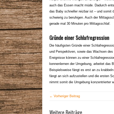
auch das Essen macht müde. Dadurch entste
das Baby schneller reizbar ist – und somit 
schwierig zu beruhigen. Auch der Mittagssch
gerade mal 30 Minuten pro Mittagsschlaf.
Gründe einer Schlafregression
Die häufigsten Gründe einer Schlafregress
und Perspektiven, sowie das Wachsen des
Ereignisse können zu einer Schlafregressi
kennenlernen der Umgebung, arbeitet das B
Beispielsweise fängt es erst an zu krabbel
fängt an sich aufzustellen und die ersten
nimmt somit die Umgebung konzentrierter wah
← Vorheriger Beitrag
Weitere Beiträge