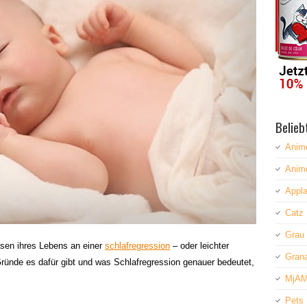
Belieb
Anim
Anim
Appla
Catz 
Grau
asen ihres Lebens an einer
schlafregression
– oder leichter
Grana
ründe es dafür gibt und was Schlafregression genauer bedeutet,
MjAM
Pets 