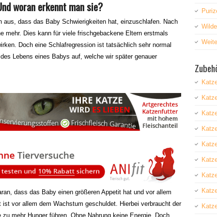
Und woran erkennt man sie?
Puriz
h aus, dass das Baby Schwierigkeiten hat, einzuschlafen. Nach
Wild
 mehr. Dies kann für viele frischgebackene Eltern erstmals
Weite
rken. Doch eine Schlafregression ist tatsächlich sehr normal
n des Lebens eines Babys auf, welche wir später genauer
Zubehö
Katz
Katz
Katze
Katz
Katze
Katz
Katz
Katze
ran, dass das Baby einen größeren Appetit hat und vor allem
it ist vor allem dem Wachstum geschuldet. Hierbei verbraucht der
Katze
 zu mehr Hunger führen. Ohne Nahrung keine Energie. Doch