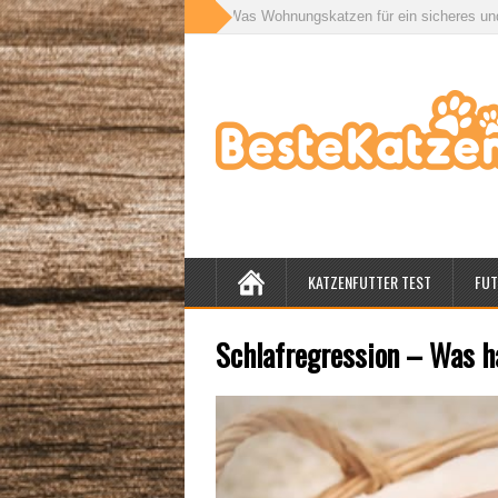
ür drinnen und draußen: Was Wohnungskatzen für ein sicheres und gesundes
KATZENFUTTER TEST
FUT
Schlafregression – Was ha