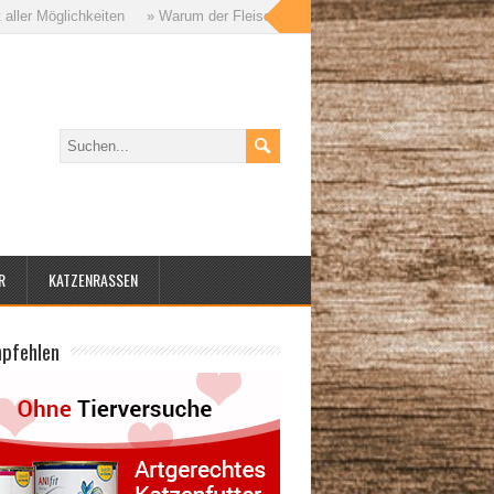
ichkeiten
» Warum der Fleischanteil im Katzenfutter so wichtig ist – und 
R
KATZENRASSEN
mpfehlen