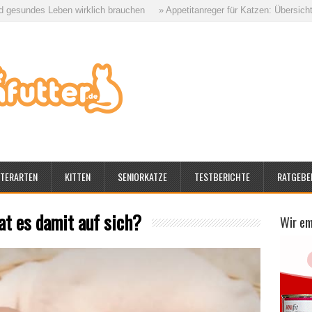
 Leben wirklich brauchen
» Appetitanreger für Katzen: Übersicht aller Mögl
TERARTEN
KITTEN
SENIORKATZE
TESTBERICHTE
RATGEBE
t es damit auf sich?
Wir e