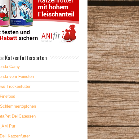
te Katzenfuttersorten
onda Carny
onda vom Feinsten
ws Trockenfutter
Finefood
 Schlemmertöpfchen
taPet DeliCatessen
jAM Pur
Deli Katzenfutter