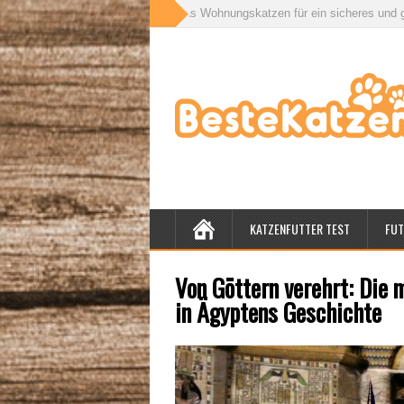
rinnen und draußen: Was Wohnungskatzen für ein sicheres und gesundes Lebe
KATZENFUTTER TEST
FUT
Von Göttern verehrt: Die 
in Ägyptens Geschichte