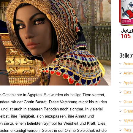
Belieb
Anim
Anim
Appla
Catz 
 Geschichte in Ägypten. Sie wurden als heilige Tiere verehrt,
Grau
dere mit der Göttin Bastet. Diese Verehrung reicht bis zu den
nd ist auch in späteren Perioden noch sichtbar. In vielerlei
Grana
elbst, ihre Fähigkeit, sich anzupassen, ihre Anmut und
MjAM
 sie zu einem beliebten Symbol für Weisheit und Kraft. Dies
Pets 
ielen erkundigt werden. Selbst in der Online Spielothek ist die