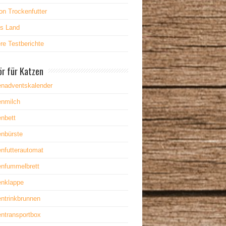
on Trockenfutter
es Land
re Testberichte
r für Katzen
enadventskalender
enmilch
nbett
enbürste
nfutterautomat
enfummelbrett
enklappe
ntrinkbrunnen
ntransportbox