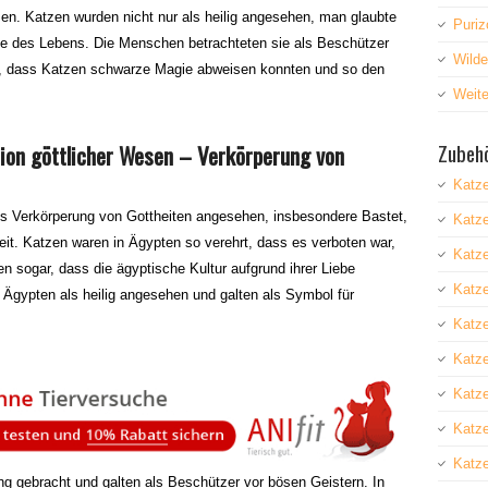
. Katzen wurden nicht nur als heilig angesehen, man glaubte
Puriz
agie des Lebens. Die Menschen betrachteten sie als Beschützer
Wild
ß, dass Katzen schwarze Magie abweisen konnten und so den
Weite
Zubehö
tion göttlicher Wesen – Verkörperung von
Katz
ls Verkörperung von Gottheiten angesehen, insbesondere Bastet,
Katz
eit. Katzen waren in Ägypten so verehrt, dass es verboten war,
Katze
en sogar, dass die ägyptische Kultur aufgrund ihrer Liebe
Katz
 Ägypten als heilig angesehen und galten als Symbol für
Katze
Katz
Katz
Katze
Katze
g gebracht und galten als Beschützer vor bösen Geistern. In