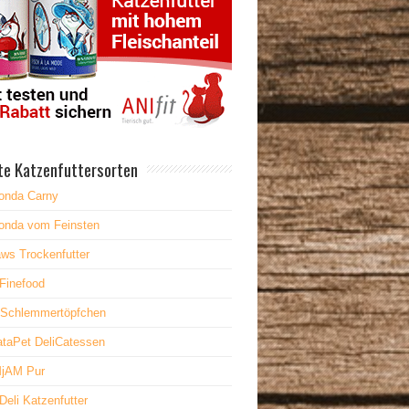
te Katzenfuttersorten
onda Carny
onda vom Feinsten
ws Trockenfutter
Finefood
 Schlemmertöpfchen
taPet DeliCatessen
jAM Pur
Deli Katzenfutter