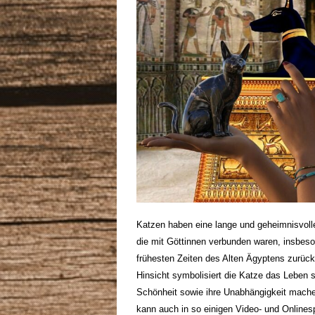
Katzen haben eine lange und geheimnisvolle
die mit Göttinnen verbunden waren, insbeson
frühesten Zeiten des Alten Ägyptens zurück u
Hinsicht symbolisiert die Katze das Leben s
Schönheit sowie ihre Unabhängigkeit machen
kann auch in so einigen Video- und Onlinesp