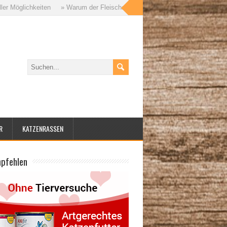
iten
» Warum der Fleischanteil im Katzenfutter so wichtig ist – und worau
R
KATZENRASSEN
mpfehlen