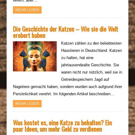
liefern, aber…
MEHR LESEN
Die Geschichte der Katzen – Wie sie die Welt
erobert haben
Katzen zählen zu den beliebtesten
Haustieren in Deutschland. Katzen
zu halten, hat eine
jahrtausendealte Geschichte. Sie
waren nicht nur nützlich, weil sie in
Getreidespeichern Jagd auf
Nagetiere gemacht haben, sondern wurden auch aufgrund ihrer
Persönlichkeit verehrt. Im folgenden Artikel beschreiben…
MEHR LESEN
Was kostet es, eine Katze zu behalten? Ein
paar Ideen, um mehr Geld zu verdienen